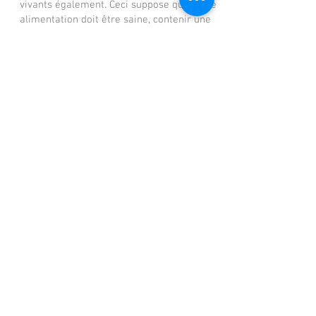
vivants également. Ceci suppose que notre
alimentation doit être saine, contenir une
portion de cru et être bien digérée.
Élimination
Nos différents organes émonctoriels
(Intestins/Foie, Reins, Poumons, Vagin et
Peau) assurent, s’ils sont en bon état,
l’élimination des déchets de l’organisme :
nos intestins via les selles, nos reins via
l’urine, la peau via la transpiration et les
poumons via la respiration. Si les déchets
ne peuvent être éliminés régulièrement et
en quantité suffisante, notre terrain
s’encrasse faisant le lit des pathologies.
Énergie vitale